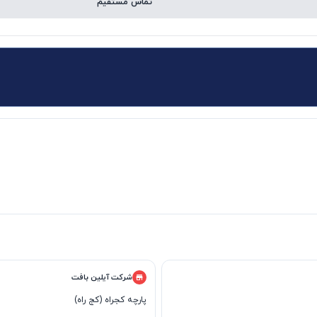
تماس مستقیم
شرکت آیلین بافت
پارچه کجراه (کج راه)