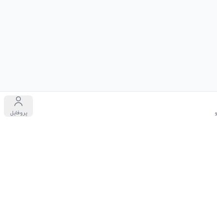
پروفایل
دگان