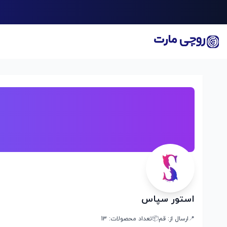
استور سپاس
📍
ارسال از:
قم
📦
تعداد محصولات:
13