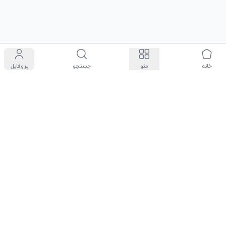
سیاست حفظ حریم شخصی
درباره ما
شرایط و قوانین
مجله روچی مارت
تماس با ما
راهنمای فروشندگان