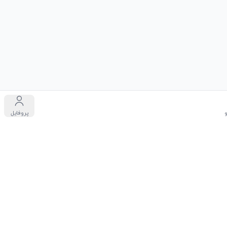
پروفایل
دگان