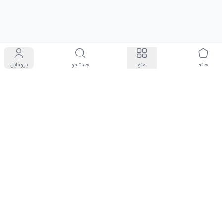
خانه
منو
جستجو
پروفایل
سیاست حفظ حریم شخصی
درباره ما
شرایط و قوانین
مجله روچی مارت
تماس با ما
راهنمای فروشندگان