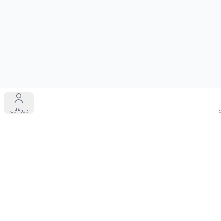
پروفایل
دگان