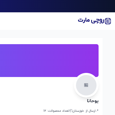
🏪
یوحانا
📍
ارسال از:
خوزستان
📦
تعداد محصولات:
12