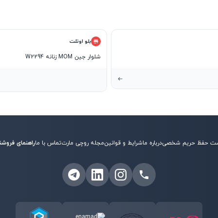
بلو اوتلت
شلوار جین MOM زنانه W2294
ت حفظ حریم شخصی
درباره ما
شرایط و قوانین
مجله روچی مارت
تماس با ما
راهنمای فروشن