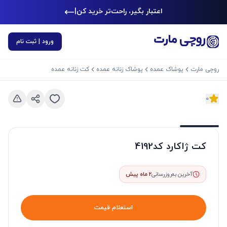
اعتبار بگیر، راحت‌تر خرید کن
|
ورود | ثبت نام
روچی مارت
پوشاک عمده
پوشاک زنانه عمده
کت زنانه عمده
0
د بعدی
اسلاید قبلی
کت ژاکارد کد4192
آخرین به‌روزرسانی
2 ماه پیش
استعلام قیمت