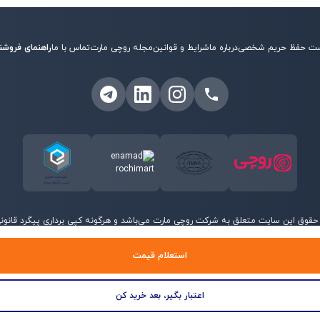
ت حفظ حریم شخصی
درباره ما
شرایط و قوانین
مجله روچی مارت
تماس با ما
راهنمای فروشن
حقوق این سایت متعلق به شرکت روچی مارت می‌باشد و هرگونه کپی برداری پیگرد قانونی 
©
2026
روچی مارت - تمامی حقوق محفوظ است.
استعلام قیمت
اعتبار بگیر، بعد خرید کن
منو
جستجو