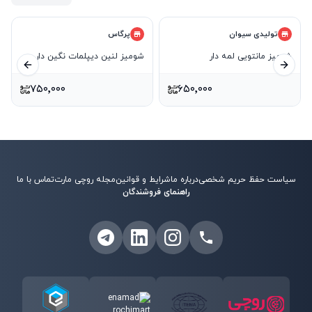
تولیدی سیوان
پرگاس
شومیز مانتویی لمه دار
شومیز لنین دیپلمات نگین دار
ید بعدی
اسلاید قبلی
۷۵۰٬۰۰۰
۶۵۰٬۰۰۰
سیاست حفظ حریم شخصی
درباره ما
شرایط و قوانین
مجله روچی مارت
تماس با ما
راهنمای فروشندگان