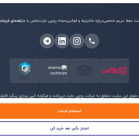
ت حفظ حریم شخصی
درباره ما
شرایط و قوانین
مجله روچی مارت
تماس با ما
راهنمای فروشن
حقوق این سایت متعلق به شرکت روچی مارت می‌باشد و هرگونه کپی برداری پیگرد قانونی 
©
2026
روچی مارت - تمامی حقوق محفوظ است.
استعلام قیمت
اعتبار بگیر، بعد خرید کن
منو
جستجو