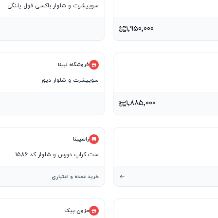
سوییشرت و شلوار باکسی فول پلنگی
۱٬۹۵۰٬۰۰۰
فروشگاه لبینا
سوییشرت و شلوار دیور
۱٬۸۸۵٬۰۰۰
راسپینا
ست کراپ دورس و شلوار کد 1586
خرید عمده و اعتباری
مزون پیک