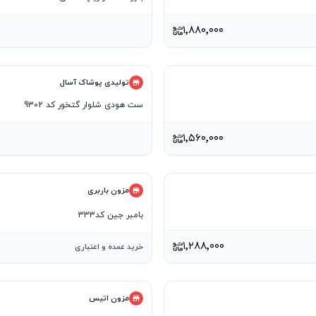
۱٬۸۸۰٬۰۰۰
تولیدی پوشاک آسال
ست هودی شلوار گتخور کد 9302
۱٬۵۶۰٬۰۰۰
مزون باربری
بامبر جین کد333
۱٬۲۸۸٬۰۰۰
خرید عمده و اعتباری
مزون اتیس