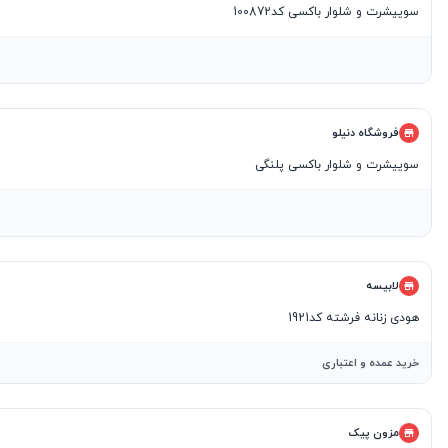
سوییشرت و شلوار باکسی کد100872
فروشگاه دنیلو
سوییشرت و شلوار باکسی پلنگی
لابیسه
هودی زنانه فرشته کد1921
خرید عمده و اعتباری
مزون پیک