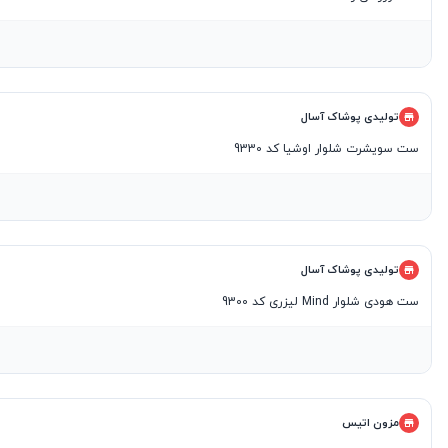
تولیدی پوشاک آسال
ست سویشرت شلوار اوشیا کد 9330
تولیدی پوشاک آسال
ست هودی شلوار Mind لیزری کد 9300
مزون اتیس