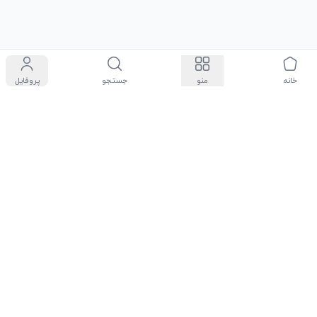
خانه
منو
جستجو
پروفایل
سیاست حفظ حریم شخصی
درباره ما
شرایط و قوانین
مجله روچی مارت
تماس با ما
راهنمای فروشندگان