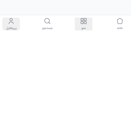
خانه
منو
جستجو
پروفایل
سیاست حفظ حریم شخصی
درباره ما
شرایط و قوانین
مجله روچی مارت
تماس با ما
راهنمای فروشندگان