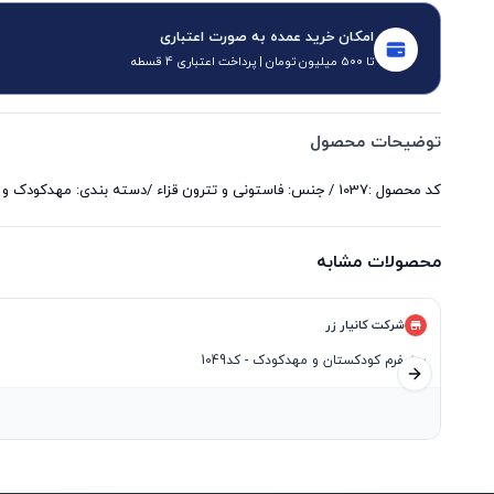
امکان خرید عمده به صورت اعتباری
تا 500 میلیون تومان | پرداخت اعتباری 4 قسطه
توضیحات محصول
کد محصول :1037 / جنس: فاستونی و تترون قزاء /دسته بندی: مهدکودک و کودکستان / بازه سایز : 2 تا 6 سال/ تولید کننده : برند کانیار زر
محصولات مشابه
شرکت کانیار زر
یونیفرم کودکستان و مهدکودک - کد1049
اسلاید بعدی
۹