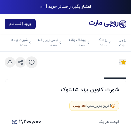
اعتبار بگیر، راحت‌تر خرید کن
|
ورود | ثبت نام
روچی
پوشاک
پوشاک زنانه
لباس زیر زنانه
شورت زنانه
مارت
عمده
عمده
عمده
عمده
0
د بعدی
اسلاید قبلی
شورت کلوین برند شالتوک
آخرین به‌روزرسانی
1 ماه پیش
۲٬۲۰۰٬۰۰۰
قیمت هر
پک
: