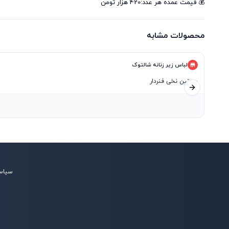
💰 قیمت عمده هر عدد:420 هزار تومن
محصولات مشابه
لباس زیر زنانه شالتوک
سوتین نخی فنردار
اسلاید بعدی
۴
سیاس