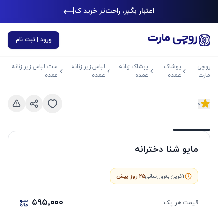
اعتبار بگیر، راحت‌تر خرید کن
|
ورود | ثبت نام
روچی
پوشاک
پوشاک زنانه
لباس زیر زنانه
ست لباس زیر زنانه
مارت
عمده
عمده
عمده
عمده
0
د بعدی
اسلاید قبلی
مایو شنا دخترانه
آخرین به‌روزرسانی
25 روز پیش
۵۹۵٬۰۰۰
قیمت هر
پک
: