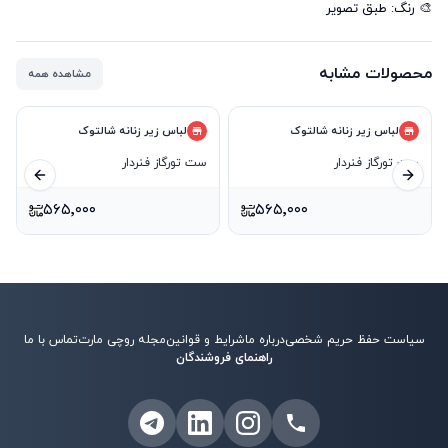
🎨 رنگ: طبق تصویر
محصولات مشابه
مشاهده همه
لباس زیر زنانه شالتوک
لباس زیر زنانه شالتوک
ست تورگاز فنردار
ست تورگاز فنردار
ید بعدی
اسلاید قبلی
۵۶۵٬۰۰۰
۵۶۵٬۰۰۰
سیاست حفظ حریم شخصی
درباره ما
شرایط و قوانین
مجله روچی مارت
تماس با ما
راهنمای فروشندگان