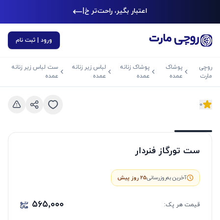
اعتبار بگیر، راحت‌تر خرید
|
ورود | ثبت نام
روچی
پوشاک
پوشاک زنانه
لباس زیر زنانه
ست لباس زیر زنانه
مارت
عمده
عمده
عمده
عمده
0
د بعدی
اسلاید قبلی
ست تورگاز فنردار
آخرین به‌روزرسانی
25 روز پیش
۵۶۵٬۰۰۰
قیمت هر
پک
: