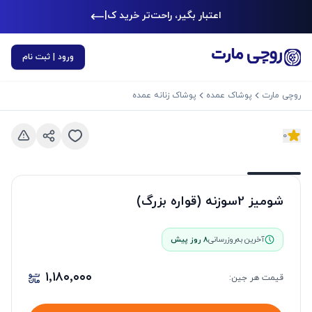
اعتبار بگیر، راحت‌تر خرید کن
|
ورود | ثبت نام
روچی مارت
پوشاک عمده
پوشاک زنانه عمده
0
د بعدی
اسلاید قبلی
شومیز 2سوزنه (قواره بزرگ)
آخرین به‌روزرسانی
8 روز پیش
۱٬۱۸۰٬۰۰۰
قیمت هر
جین
: