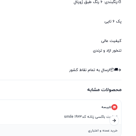
✈️🚚📦ارسال به تمام نقاط کشور
محصولات مشابه
لابیسه
تیشرت باکسی زنانه کدsmile 1923
اسلاید بعدی
۶
خرید عمده و اعتباری