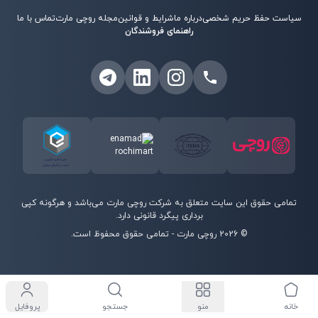
سیاست حفظ حریم شخصی
درباره ما
شرایط و قوانین
مجله روچی مارت
تماس با ما
راهنمای فروشندگان
تمامی حقوق این سایت متعلق به شرکت روچی مارت می‌باشد و هرگونه کپی
برداری پیگرد قانونی دارد.
©
2026
روچی مارت - تمامی حقوق محفوظ است.
خانه
منو
جستجو
پروفایل