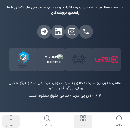
سیاست حفظ حریم شخصی
درباره ما
شرایط و قوانین
مجله روچی مارت
تماس با ما
راهنمای فروشندگان
تمامی حقوق این سایت متعلق به شرکت روچی مارت می‌باشد و هرگونه کپی
برداری پیگرد قانونی دارد.
©
2026
روچی مارت - تمامی حقوق محفوظ است.
خانه
منو
جستجو
پروفایل