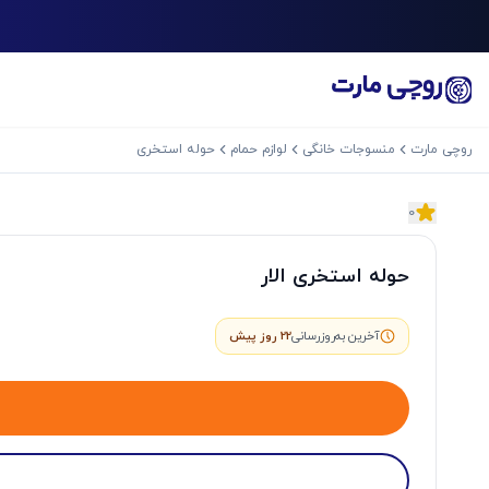
روچی مارت
منسوجات خانگی
لوازم حمام
حوله استخری
0
اسلاید بعدی
حوله استخری الار
آخرین به‌روزرسانی
22 روز پیش