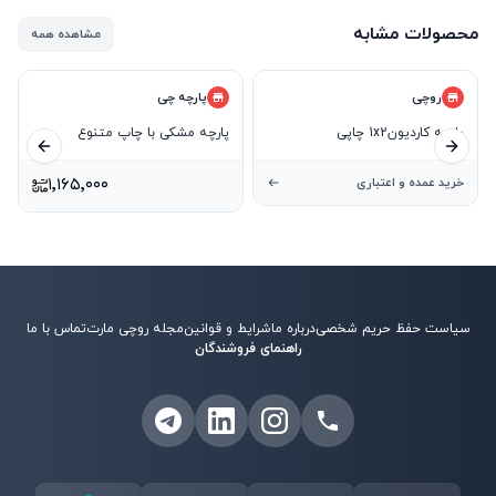
محصولات مشابه
مشاهده همه
روچی
پارچه چی
پارچه کاردیون1x2 چاپی
پارچه مشکی با چاپ متنوع
ید بعدی
اسلاید قبلی
خرید عمده و اعتباری
۱٬۱۶۵٬۰۰۰
سیاست حفظ حریم شخصی
درباره ما
شرایط و قوانین
مجله روچی مارت
تماس با ما
راهنمای فروشندگان