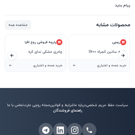
پیام بدید
محصولات مشابه
مشاهده همه
روچی
پارچه فروشی روح افزا
پارچه ساتین کجراه S600
چادری مشکی ندای کره
ید بعدی
اسلاید قبلی
خرید عمده و اعتباری
خرید عمده و اعتباری
سیاست حفظ حریم شخصی
درباره ما
شرایط و قوانین
مجله روچی مارت
تماس با ما
راهنمای فروشندگان