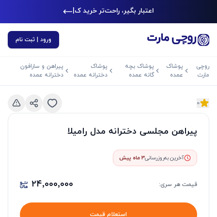
اعتبار بگیر، راحت‌تر خرید کن
|
ورود | ثبت نام
روچی
پوشاک
پوشاک بچه
پوشاک
پیراهن و سارافون
مارت
عمده
گانه عمده
دخترانه عمده
دخترانه عمده
0
د بعدی
اسلاید قبلی
پیراهن مجلسی دخترانه مدل رامیلا
آخرین به‌روزرسانی
3 ماه پیش
۲۴٬۰۰۰٬۰۰۰
قیمت هر
سری
:
استعلام قیمت