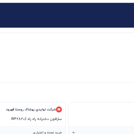
شرکت تولیدی پوشاک روستا قهرود
سارافون دخترانه راه راه کW4282
خرید عمده و اعتباری