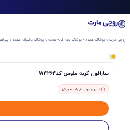
روچی مارت
پوشاک عمده
پوشاک بچه گانه عمده
پوشاک دخترانه عمده
پیراهن
0
اسلاید بعدی
سارافون گربه ملوس کدW4264
آخرین به‌روزرسانی
5 ماه پیش