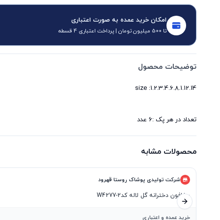
امکان خرید عمده به صورت اعتباری
تا 500 میلیون تومان | پرداخت اعتباری 4 قسطه
توضیحات محصول
تعداد در هر پک :6 عدد
محصولات مشابه
شرکت تولیدی پوشاک روستا قهرود
سارافون دخترانه گل لاله کدW4277-2
اسلاید بعدی
خرید عمده و اعتباری