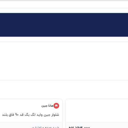
هانا جین
شلوار جین واید لگ بگ قد 90 فاق بلند
خرید عمده و اعتباری