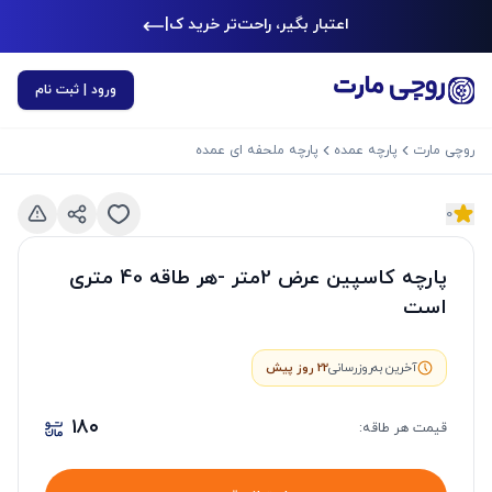
اعتبار بگیر، راحت‌تر خرید کن
|
ورود | ثبت نام
روچی مارت
پارچه عمده
پارچه ملحفه ای عمده
0
د بعدی
اسلاید قبلی
پارچه کاسپین عرض 2متر -هر طاقه 40 متری
است
آخرین به‌روزرسانی
22 روز پیش
۱۸۰
قیمت هر
طاقه
: