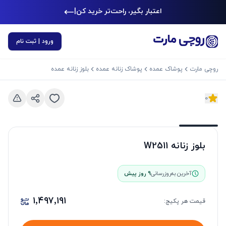
اعتبار بگیر، راحت‌تر خرید کن
|
ورود | ثبت نام
روچی مارت
پوشاک عمده
پوشاک زنانه عمده
بلوز زنانه عمده
0
د بعدی
اسلاید قبلی
بلوز زنانه W2511
آخرین به‌روزرسانی
9 روز پیش
۱٬۴۹۷٬۱۹۱
قیمت هر
پکیج
: