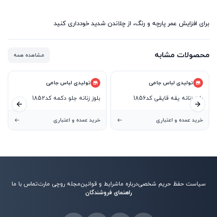
برای افزایش عمر پارچه و رنگ، از چلاندن شدید خودداری کنید
محصولات مشابه
مشاهده همه
تولیدی لباس جامی
تولیدی لباس جامی
بلوز زنانه یقه قایقی کد1856
بلوز زنانه جلو دکمه کد1852
ید بعدی
اسلاید قبلی
خرید عمده و اعتباری
خرید عمده و اعتباری
سیاست حفظ حریم شخصی
درباره ما
شرایط و قوانین
مجله روچی مارت
تماس با ما
راهنمای فروشندگان