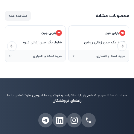
محصولات مشابه
مشاهده همه
بارلی جین
بارلی جین
شلوار بگ جین زغالی روشن
شلوار بگ جین زغالی تیره
ید بعدی
اسلاید قبلی
کد50923
کد50922
خرید عمده و اعتباری
خرید عمده و اعتباری
سیاست حفظ حریم شخصی
درباره ما
شرایط و قوانین
مجله روچی مارت
تماس با ما
راهنمای فروشندگان