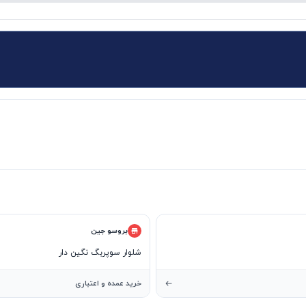
بروسو جین
شلوار سوپربگ نگین دار
خرید عمده و اعتباری