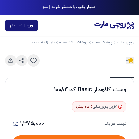
اعتبار بگیر، راحت‌تر خرید کن
|
ورود | ثبت نام
روچی مارت
پوشاک عمده
پوشاک زنانه عمده
بلوز زنانه عمده
0
د بعدی
اسلاید قبلی
وست کلاهدار Basic کد100841
آخرین به‌روزرسانی
5 ماه پیش
۱٬۳۷۵٬۰۰۰
قیمت هر
پک
: