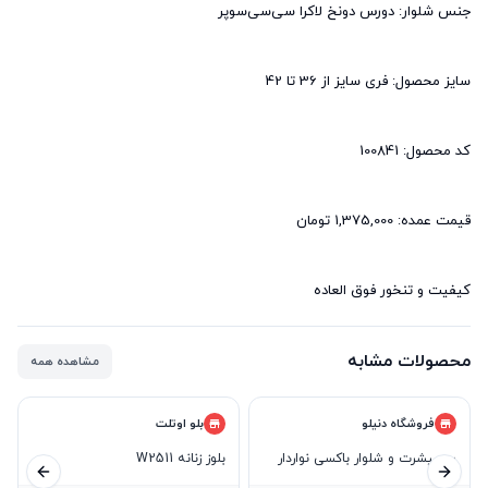
کیفیت و تنخور فوق العاده
محصولات مشابه
مشاهده همه
فروشگاه دنیلو
بلو اوتلت
سوییشرت و شلوار باکسی نواردار
بلوز زنانه W2511
ید بعدی
اسلاید قبلی