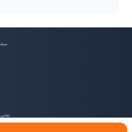
۱
سیاس
تمامی 