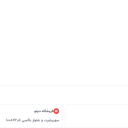
فروشگاه دنیلو
سوییشرت و شلوار باکسی کد100872