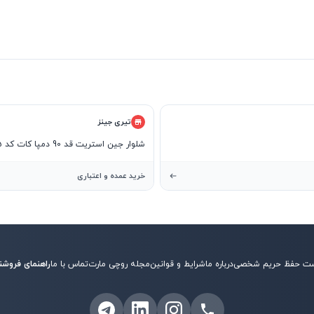
تیری جینز
شلوار جین استریت قد 90 دمپا کات کد 22235
خرید عمده و اعتباری
ت حفظ حریم شخصی
درباره ما
شرایط و قوانین
مجله روچی مارت
تماس با ما
راهنمای فروشن