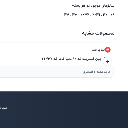
29 , 30 , 31×2 , 32×2 , 33 , 34
محصولات مشابه
تیری جینز
شلوار جین استریت قد 90 دمپا کات کد 22337
اسلاید بعدی
خرید عمده و اعتباری
سیاس