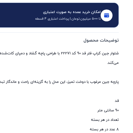
امکان خرید عمده به صورت اعتباری
تا 500 میلیون تومان | پرداخت اعتباری 4 قسطه
توضیحات محصول
شلوار جین کراپ فلر قد 90 کد 22271 با طراحی