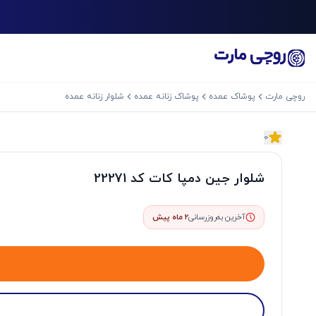
روچی مارت
پوشاک عمده
پوشاک زنانه عمده
شلوار زنانه عمده
0
اسلاید بعدی
شلوار جین دمپا کات کد 22271
آخرین به‌روزرسانی
2 ماه پیش