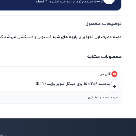
تا 500 میلیون تومان | پرداخت اعتباری 4 قسطه
توضیحات محصول
عمده مصرف این نخها برای پارچه های شبه فاستونی و دستکشی میباشد که ب
محصولات مشابه
آقای نخ
نخ فیلامنت 150/288 پری مینگل سوپر برایت (DTY)
اسلاید بعدی
خرید عمده و اعتباری
سیاس