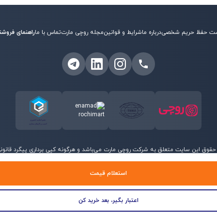
ت حفظ حریم شخصی
درباره ما
شرایط و قوانین
مجله روچی مارت
تماس با ما
راهنمای فروشن
حقوق این سایت متعلق به شرکت روچی مارت می‌باشد و هرگونه کپی برداری پیگرد قانونی 
©
2026
روچی مارت - تمامی حقوق محفوظ است.
استعلام قیمت
اعتبار بگیر، بعد خرید کن
منو
جستجو