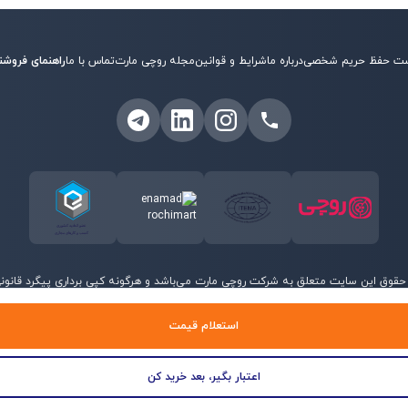
ت حفظ حریم شخصی
درباره ما
شرایط و قوانین
مجله روچی مارت
تماس با ما
راهنمای فروشن
حقوق این سایت متعلق به شرکت روچی مارت می‌باشد و هرگونه کپی برداری پیگرد قانونی 
©
2026
روچی مارت - تمامی حقوق محفوظ است.
استعلام قیمت
اعتبار بگیر، بعد خرید کن
منو
جستجو