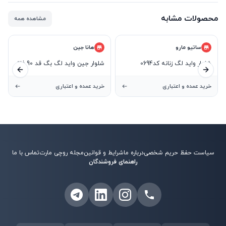
محصولات مشابه
مشاهده همه
ساتیو مارو
هانا جین
شلوار واید لگ زنانه کد0694
شلوار جین واید لگ بگ قد 90 فاق
ید بعدی
اسلاید قبلی
بلند
خرید عمده و اعتباری
خرید عمده و اعتباری
سیاست حفظ حریم شخصی
درباره ما
شرایط و قوانین
مجله روچی مارت
تماس با ما
راهنمای فروشندگان