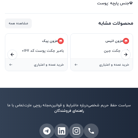
💎جنس پارچه :پوست
محصولات مشابه
مشاهده همه
مزون اتیس
مزون پیک
بامبر جکت جین
بامبر جکت پوست کد 0167
ید بعدی
اسلاید قبلی
خرید عمده و اعتباری
خرید عمده و اعتباری
سیاست حفظ حریم شخصی
درباره ما
شرایط و قوانین
مجله روچی مارت
تماس با ما
راهنمای فروشندگان