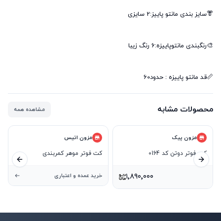
📏قد مانتو پاییزه : حدود60
محصولات مشابه
مشاهده همه
مزون پیک
مزون اتیس
کت فوتر دوتن کد 0164
کت فوتر موهر کمربندی
ید بعدی
اسلاید قبلی
۱٬۸۹۰٬۰۰۰
خرید عمده و اعتباری