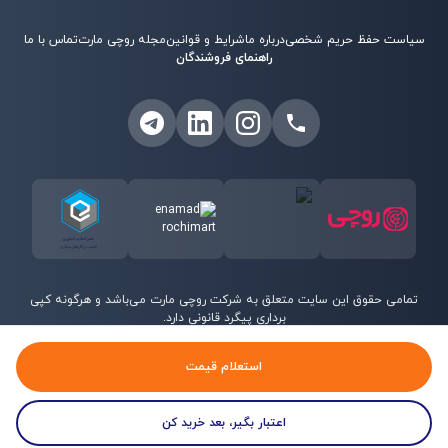
سیاست حفظ حریم شخصی
درباره ما
شرایط و قوانین
مجله روچی مارت
تماس با ما
راهنمای فروشندگان
تمامی حقوق این سایت متعلق به شرکت روچی مارت می‌باشد و هرگونه کپی
برداری پیگرد قانونی دارد.
©
2026
روچی مارت - تمامی حقوق محفوظ است.
استعلام قیمت
اعتبار بگیر، بعد خرید کن
خانه
منو
جستجو
پروفایل