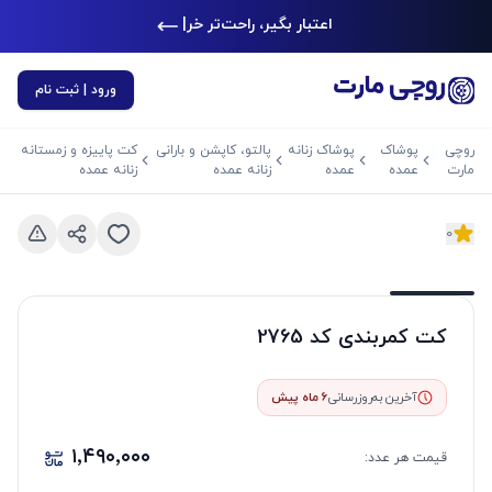
اعتبار بگیر، راحت‌تر خرید
|
ورود | ثبت نام
روچی
پوشاک
پوشاک زنانه
پالتو، کاپشن و بارانی
کت پاییزه و زمستانه
مارت
عمده
عمده
زنانه عمده
زنانه عمده
0
د بعدی
اسلاید قبلی
کت کمربندی کد 2765
آخرین به‌روزرسانی
6 ماه پیش
۱٬۴۹۰٬۰۰۰
قیمت هر
عدد
: