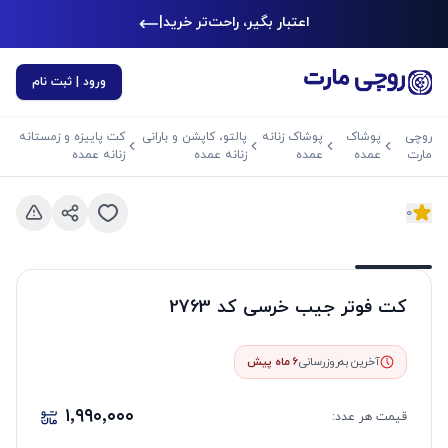
اعتبار بگیر، راحت‌تر خرید ک
|
ورود | ثبت نام
روچی
پوشاک
پوشاک زنانه
پالتو، کاپشن و بارانی
کت پاییزه و زمستانه
مارت
عمده
عمده
زنانه عمده
زنانه عمده
0
د بعدی
اسلاید قبلی
کت فوتر جیب خرسی کد 2763
آخرین به‌روزرسانی
6 ماه پیش
۱٬۹۹۰٬۰۰۰
قیمت هر
عدد
: