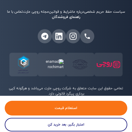
سیاست حفظ حریم شخصی
درباره ما
شرایط و قوانین
مجله روچی مارت
تماس با ما
راهنمای فروشندگان
تمامی حقوق این سایت متعلق به شرکت روچی مارت می‌باشد و هرگونه کپی
برداری پیگرد قانونی دارد.
©
2026
روچی مارت - تمامی حقوق محفوظ است.
استعلام قیمت
اعتبار بگیر، بعد خرید کن
خانه
منو
جستجو
پروفایل