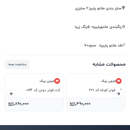
📏قد مانتو پاییزه : حدود70
محصولات مشابه
مشاهده همه
مزون پیک
مزون پیک
کت فوتر کوتاه کد 221
کت فوتر دوتن کد 0164
ید بعدی
اسلاید قبلی
۱٬۸۹۰٬۰۰۰
۱٬۴۹۰٬۰۰۰