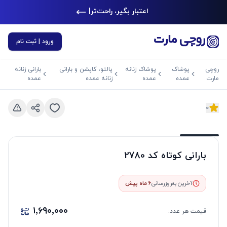
اعتبار بگیر، راحت‌تر خر
|
ورود | ثبت نام
روچی
پوشاک
پوشاک زنانه
پالتو، کاپشن و بارانی
بارانی زنانه
مارت
عمده
عمده
زنانه عمده
عمده
0
د بعدی
اسلاید قبلی
بارانی کوتاه کد 2780
آخرین به‌روزرسانی
6 ماه پیش
۱٬۶۹۰٬۰۰۰
قیمت هر
عدد
: