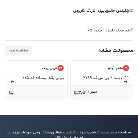
📏قد مانتو پاییزه : حدود 65
محصولات مشابه
مشاهده همه
مانتو زیتو
مزون پیک
بارانی بلند 2 پی اس کد 2789
بارانی یقه ایستاده کد 205
ید بعدی
اسلاید قبلی
۱
۲٬۵۹۰٬۰۰۰
سیاست حفظ حریم شخصی
درباره ما
شرایط و قوانین
مجله روچی مارت
تماس با ما