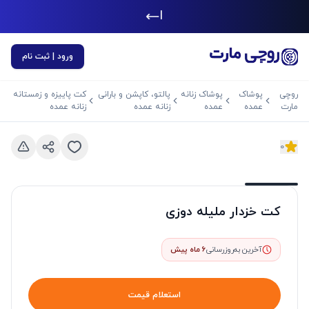
|
ورود | ثبت نام
روچی
پوشاک
پوشاک زنانه
پالتو، کاپشن و بارانی
کت پاییزه و زمستانه
مارت
عمده
عمده
زنانه عمده
زنانه عمده
0
د بعدی
اسلاید قبلی
کت خزدار ملیله دوزی
آخرین به‌روزرسانی
6 ماه پیش
استعلام قیمت