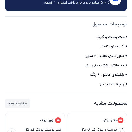
تا 500 میلیون تومان | پرداخت اعتباری 4 قسطه
توضیحات محصول
♦️ پارچه مانتو : خز
محصولات مشابه
مشاهده همه
مانتو زیتو
مزون پیک
کت پوست و فوتر کد 2808
کت پوست پولک کد 215