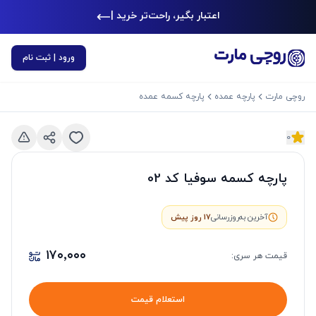
اعتبار بگیر، راحت‌تر خرید کن
|
ورود | ثبت نام
روچی مارت
پارچه عمده
پارچه کسمه عمده
0
د بعدی
اسلاید قبلی
پارچه کسمه سوفیا کد 02
آخرین به‌روزرسانی
17 روز پیش
۱۷۰٬۰۰۰
قیمت هر
سری
:
استعلام قیمت