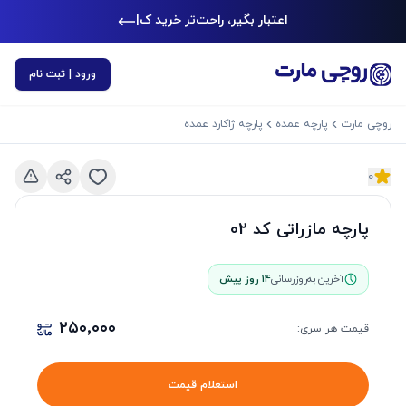
اعتبار بگیر، راحت‌تر خرید کن
|
ورود | ثبت نام
روچی مارت
پارچه عمده
پارچه ژاکارد عمده
0
د بعدی
اسلاید قبلی
پارچه مازراتی کد 02
آخرین به‌روزرسانی
14 روز پیش
۲۵۰٬۰۰۰
قیمت هر
سری
:
استعلام قیمت