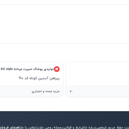
تولیدی پوشاک اسپرت مردانه S.KO style
پیراهن آستین کوتاه کد 910
خرید عمده و اعتباری
ت حفظ حریم شخصی
درباره ما
شرایط و قوانین
مجله روچی مارت
تماس با ما
راهنمای فروشن