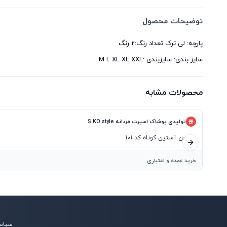
توضیحات محصول
سایز بندی: سايزبندى :M L XL XL XXL
محصولات مشابه
تولیدی پوشاک اسپرت مردانه S.KO style
پیراهن آستین کوتاه کد 101
اسلاید بعدی
خرید عمده و اعتباری
سیاس